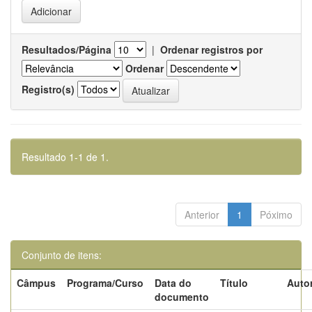
Resultados/Página
|
Ordenar registros por
Ordenar
Registro(s)
Resultado 1-1 de 1.
Anterior
1
Póximo
Conjunto de itens:
Câmpus
Programa/Curso
Data do
Título
Autor
documento