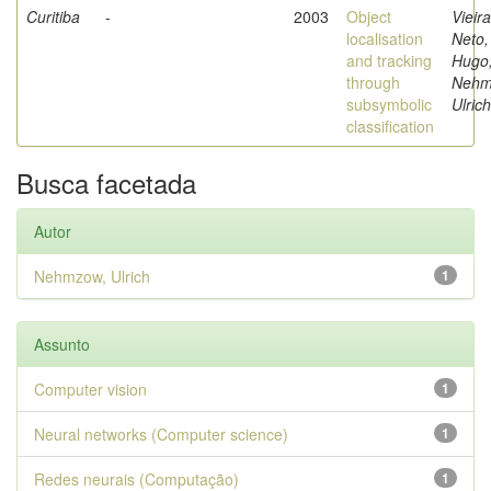
Curitiba
-
2003
Object
Vieira
localisation
Neto,
and tracking
Hugo
through
Nehm
subsymbolic
Ulrich
classification
Busca facetada
Autor
Nehmzow, Ulrich
1
Assunto
Computer vision
1
Neural networks (Computer science)
1
Redes neurais (Computação)
1