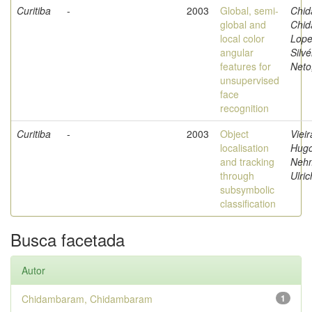
Curitiba
-
2003
Global, semi-
Chi
global and
Chi
local color
Lope
angular
Silvé
features for
Neto
unsupervised
face
recognition
Curitiba
-
2003
Object
Vieir
localisation
Hugo
and tracking
Neh
through
Ulric
subsymbolic
classification
Busca facetada
Autor
Chidambaram, Chidambaram
1