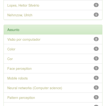
Lopes, Heitor Silvério
1
Nehmzow, Ulrich
1
Assunto
Visão por computador
2
Color
1
Cor
1
Face perception
1
Mobile robots
1
Neural networks (Computer science)
1
Pattern perception
1