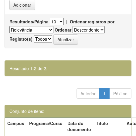
Resultados/Página
|
Ordenar registros por
Ordenar
Registro(s)
Resultado 1-2 de 2.
Anterior
1
Póximo
Conjunto de itens:
Câmpus
Programa/Curso
Data do
Título
Auto
documento