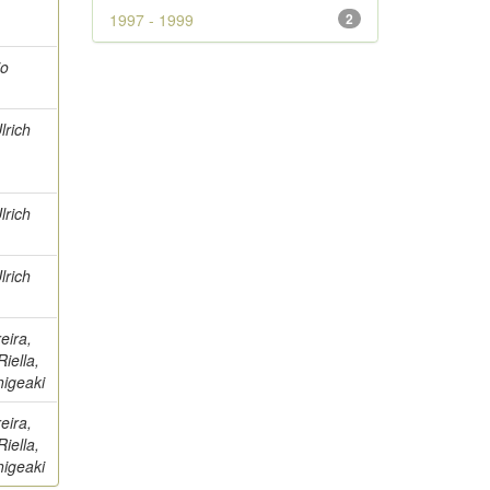
1997 - 1999
2
io
lrich
lrich
lrich
eira,
iella,
higeaki
eira,
iella,
higeaki