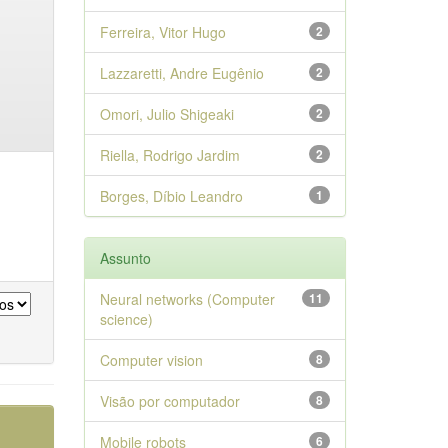
Ferreira, Vitor Hugo
2
Lazzaretti, Andre Eugênio
2
Omori, Julio Shigeaki
2
Riella, Rodrigo Jardim
2
Borges, Díbio Leandro
1
Assunto
Neural networks (Computer
11
science)
Computer vision
8
Visão por computador
8
Mobile robots
6