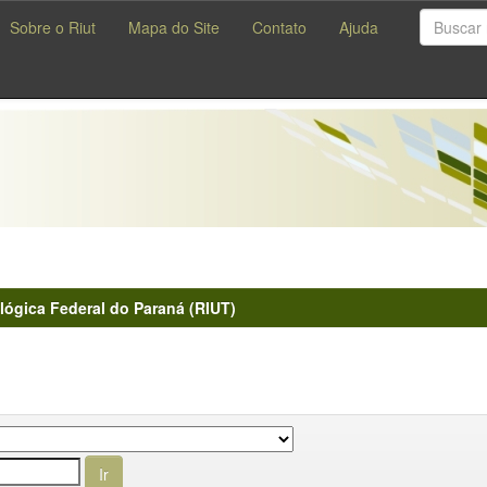
Sobre o Riut
Mapa do Site
Contato
Ajuda
lógica Federal do Paraná (RIUT)