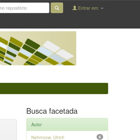
Entrar em:
Busca facetada
Autor
Nehmzow, Ulrich
6