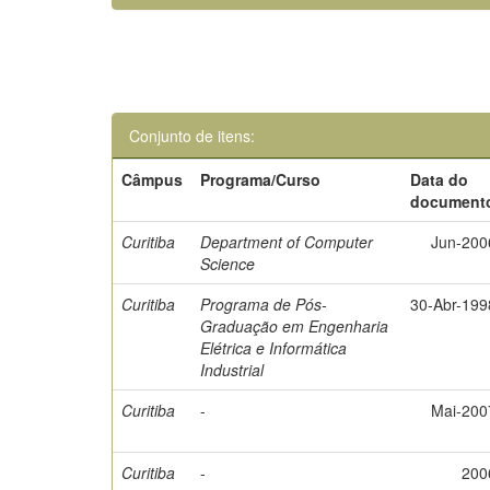
Conjunto de itens:
Câmpus
Programa/Curso
Data do
document
Curitiba
Department of Computer
Jun-200
Science
Curitiba
Programa de Pós-
30-Abr-199
Graduação em Engenharia
Elétrica e Informática
Industrial
Curitiba
-
Mai-200
Curitiba
-
200