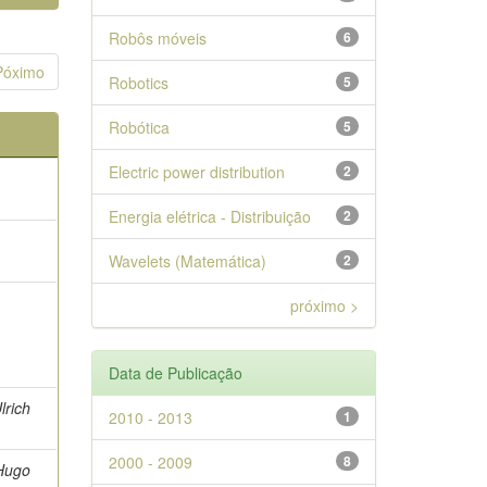
Robôs móveis
6
Póximo
Robotics
5
Robótica
5
Electric power distribution
2
Energia elétrica - Distribuição
2
Wavelets (Matemática)
2
próximo >
Data de Publicação
lrich
2010 - 2013
1
2000 - 2009
8
 Hugo