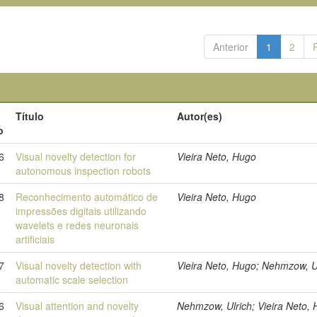
Anterior
1
2
Título
Autor(es)
o
6
Visual novelty detection for
Vieira Neto, Hugo
autonomous inspection robots
8
Reconhecimento automático de
Vieira Neto, Hugo
impressões digitais utilizando
wavelets e redes neuronais
artificiais
7
Visual novelty detection with
Vieira Neto, Hugo; Nehmzow, U
automatic scale selection
6
Visual attention and novelty
Nehmzow, Ulrich; Vieira Neto,