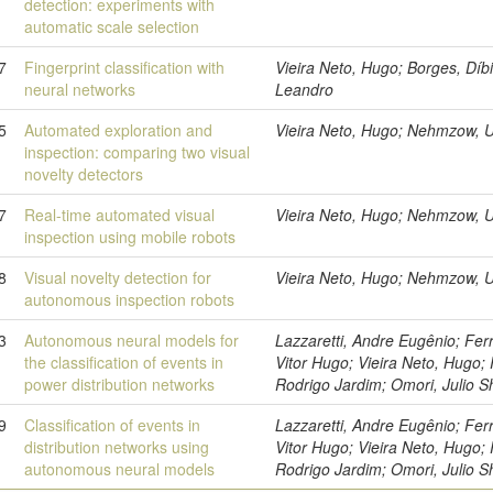
detection: experiments with
automatic scale selection
7
Fingerprint classification with
Vieira Neto, Hugo; Borges, Díb
neural networks
Leandro
5
Automated exploration and
Vieira Neto, Hugo; Nehmzow, U
inspection: comparing two visual
novelty detectors
7
Real-time automated visual
Vieira Neto, Hugo; Nehmzow, U
inspection using mobile robots
8
Visual novelty detection for
Vieira Neto, Hugo; Nehmzow, U
autonomous inspection robots
3
Autonomous neural models for
Lazzaretti, Andre Eugênio; Ferr
the classification of events in
Vitor Hugo; Vieira Neto, Hugo; R
power distribution networks
Rodrigo Jardim; Omori, Julio S
9
Classification of events in
Lazzaretti, Andre Eugênio; Ferr
distribution networks using
Vitor Hugo; Vieira Neto, Hugo; R
autonomous neural models
Rodrigo Jardim; Omori, Julio S