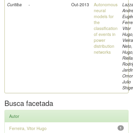
Curitiba
-
Out-2013
Autonomous
Lazzar
neural
Andr
models for
Eugên
the
Ferre
classification
Vitor
of events in
Hugo
power
Vieira
distribution
Neto,
networks
Hugo
Riella
Rodri
Jardi
Omori
Julio
Shige
Busca facetada
Autor
Ferreira, Vitor Hugo
1