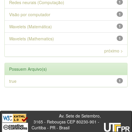
Redes neurais (Computação)
1
Visão por computador
1
Wavelets (Matemática)
1
Wavelets (Mathematics)
1
próximo >
Possuem Arquivo(s)
true
1
Av. Sete de Setembro,
3165 - Rebouças CEP 80230-901 -
Curitiba - PR - Brasil