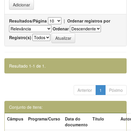
Resultados/Página
|
Ordenar registros por
Ordenar
Registro(s)
Resultado 1-1 de 1.
Anterior
1
Póximo
Conjunto de itens:
Câmpus
Programa/Curso
Data do
Título
Autor
documento