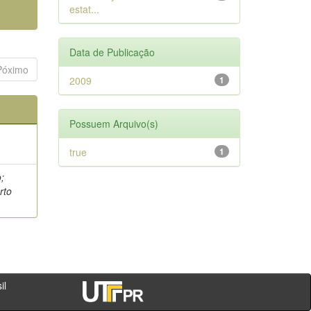
estat...
Data de Publicação
Póximo
2009
1
Possuem Arquivo(s)
true
1
;
rto
- PR - Brasil