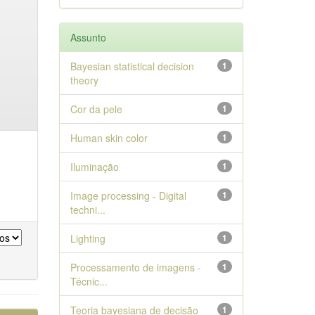
Assunto
Bayesian statistical decision
1
theory
Cor da pele
1
Human skin color
1
Iluminação
1
Image processing - Digital
1
techni...
Lighting
1
Processamento de imagens -
1
Técnic...
Teoria bayesiana de decisão
1