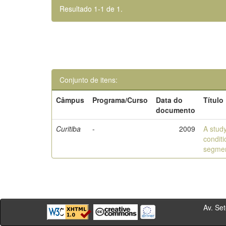
Resultado 1-1 de 1.
Conjunto de itens:
Câmpus
Programa/Curso
Data do
Título
documento
Curitiba
-
2009
A study
condit
segmen
Av. Sete de Se