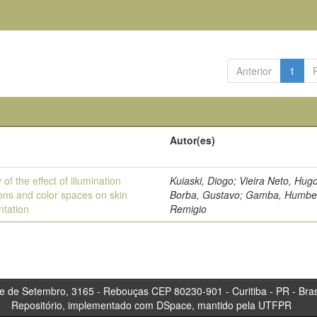
Anterior
1
Autor(es)
 of the effect of illumination
Kuiaski, Diogo; Vieira Neto, Hugo
ions and color spaces on skin
Borba, Gustavo; Gamba, Humbe
tation
Remigio
tembro, 3165 - Rebouças CEP 80230-901 - Curitiba 
Repositório, implementado com DSpace, mantido pela UTFPR