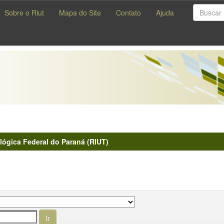
Sobre o Riut
Mapa do Site
Contato
Ajuda
lógica Federal do Paraná (RIUT)