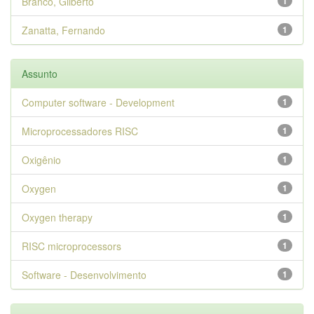
Branco, Gilberto
1
Zanatta, Fernando
1
Assunto
Computer software - Development
1
Microprocessadores RISC
1
Oxigênio
1
Oxygen
1
Oxygen therapy
1
RISC microprocessors
1
Software - Desenvolvimento
1