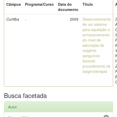
Câmpus
Programa/Curso
Data do
Título
documento
Curitiba
-
2009
Desenvolvimento
de um sistema
para aquisição e
G
armazenamento
S
do nível de
saturação de
K
oxigênio
V
sanguíneo
N
durante
procedimento de
Z
oxigenoterapia
B
G
Busca facetada
Autor