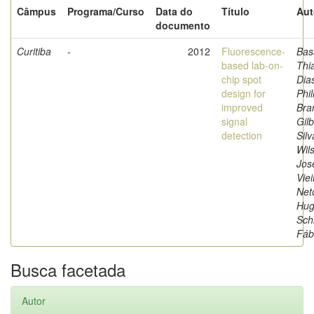
Câmpus
Programa/Curso
Data do
Título
Aut
documento
Curitiba
-
2012
Fluorescence-
Bas
based lab-on-
Thi
chip spot
Dia
design for
Phil
improved
Bra
signal
Gilb
detection
Silv
Wil
Jos
Viei
Net
Hug
Sch
Fáb
Busca facetada
Autor