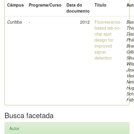
Câmpus
Programa/Curso
Data do
Título
Aut
documento
Curitiba
-
2012
Fluorescence-
Bas
based lab-on-
Thi
chip spot
Dia
design for
Phil
improved
Bra
signal
Gilb
detection
Silv
Wil
Jos
Viei
Net
Hug
Sch
Fáb
Busca facetada
Autor