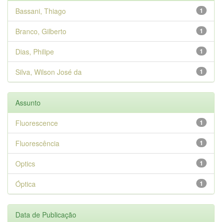
Bassani, Thiago
1
Branco, Gilberto
1
Dias, Philipe
1
Silva, Wilson José da
1
Assunto
Fluorescence
1
Fluorescência
1
Optics
1
Óptica
1
Data de Publicação