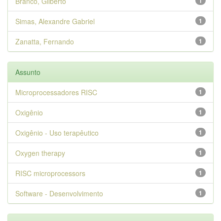
Branco, Gilberto
1
Simas, Alexandre Gabriel
1
Zanatta, Fernando
1
Assunto
Microprocessadores RISC
1
Oxigênio
1
Oxigênio - Uso terapêutico
1
Oxygen therapy
1
RISC microprocessors
1
Software - Desenvolvimento
1