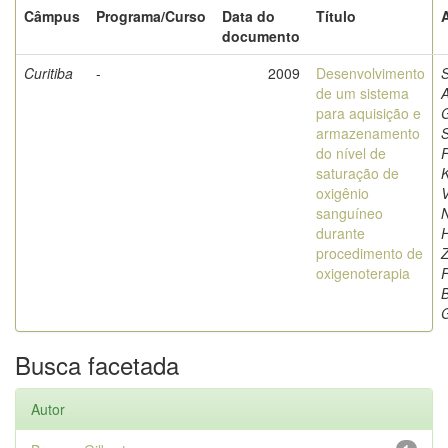
Câmpus
Programa/Curso
Data do
Título
documento
Curitiba
-
2009
Desenvolvimento
de um sistema
para aquisição e
G
armazenamento
S
do nível de
saturação de
K
oxigênio
V
sanguíneo
N
durante
procedimento de
Z
oxigenoterapia
B
G
Busca facetada
Autor