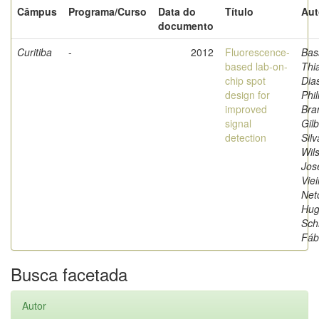
Câmpus
Programa/Curso
Data do
Título
Aut
documento
Curitiba
-
2012
Fluorescence-
Bas
based lab-on-
Thi
chip spot
Dia
design for
Phil
improved
Bra
signal
Gilb
detection
Silv
Wil
Jos
Viei
Net
Hug
Sch
Fáb
Busca facetada
Autor