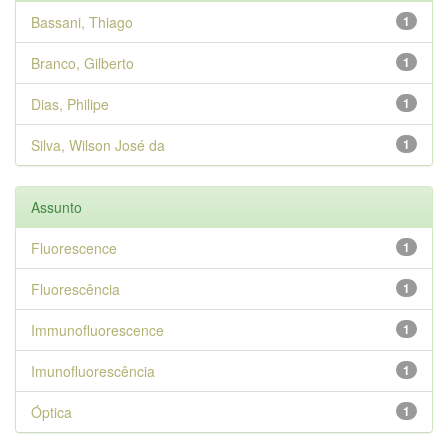
Bassani, Thiago
1
Branco, Gilberto
1
Dias, Philipe
1
Silva, Wilson José da
1
Assunto
Fluorescence
1
Fluorescência
1
Immunofluorescence
1
Imunofluorescência
1
Óptica
1