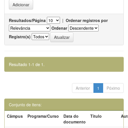
Resultados/Página
|
Ordenar registros por
Ordenar
Registro(s)
Resultado 1-1 de 1.
Anterior
1
Póximo
Conjunto de itens:
Câmpus
Programa/Curso
Data do
Título
Aut
documento