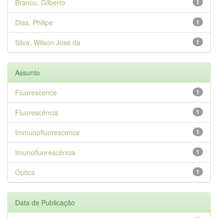
Branco, Gilberto
1
Dias, Philipe
1
Silva, Wilson José da
1
Assunto
Fluorescence
1
Fluorescência
1
Immunofluorescence
1
Imunofluorescência
1
Óptica
1
Data de Publicação