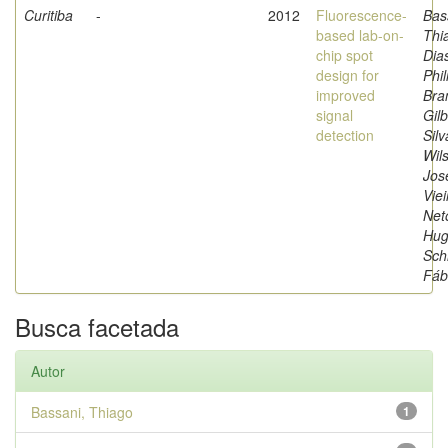
Curitiba
-
2012
Fluorescence-
Bas
based lab-on-
Thi
chip spot
Dia
design for
Phil
improved
Bra
signal
Gilb
detection
Silv
Wil
Jos
Viei
Net
Hug
Sch
Fáb
Busca facetada
Autor
Bassani, Thiago
1