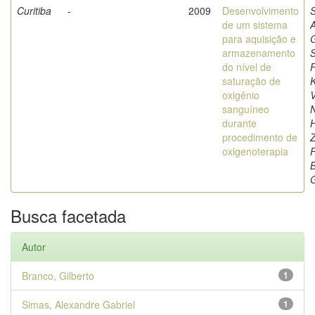
Curitiba
-
2009
Desenvolvimento
de um sistema
para aquisição e
G
armazenamento
S
do nível de
saturação de
K
oxigênio
V
sanguíneo
N
durante
procedimento de
Z
oxigenoterapia
B
G
Busca facetada
Autor
Branco, Gilberto
1
Simas, Alexandre Gabriel
1