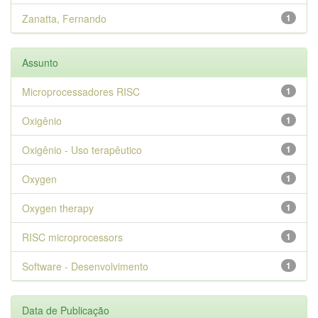
Zanatta, Fernando
1
Assunto
Microprocessadores RISC
1
Oxigênio
1
Oxigênio - Uso terapêutico
1
Oxygen
1
Oxygen therapy
1
RISC microprocessors
1
Software - Desenvolvimento
1
Data de Publicação