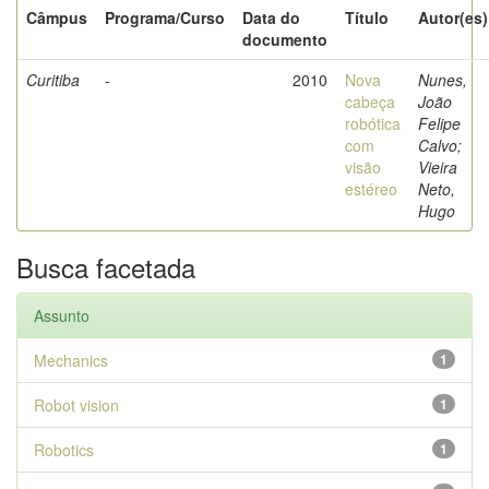
Câmpus
Programa/Curso
Data do
Título
Autor(es)
documento
Curitiba
-
2010
Nova
Nunes,
cabeça
João
robótica
Felipe
com
Calvo;
visão
Vieira
estéreo
Neto,
Hugo
Busca facetada
Assunto
Mechanics
1
Robot vision
1
Robotics
1