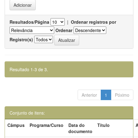
Resultados/Página
|
Ordenar registros por
Ordenar
Registro(s)
Resultado 1-3 de 3.
Anterior
1
Póximo
Conjunto de itens:
Câmpus
Programa/Curso
Data do
Título
A
documento