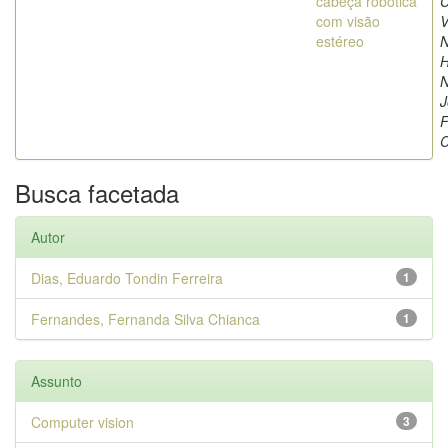
cabeça robótica
C
com visão
V
estéreo
N
H
N
J
F
C
Busca facetada
Autor
Dias, Eduardo Tondin Ferreira
1
Fernandes, Fernanda Silva Chianca
1
Assunto
Computer vision
3