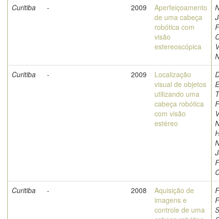
Curitiba
-
2009
Aperfeiçoamento
N
de uma cabeça
J
robótica com
F
visão
C
estereoscópica
V
N
Curitiba
-
2009
Localização
D
visual de objetos
E
utilizando uma
T
cabeça robótica
F
com visão
V
estéreo
N
H
N
J
F
C
Curitiba
-
2008
Aquisição de
F
imagens e
F
controle de uma
S