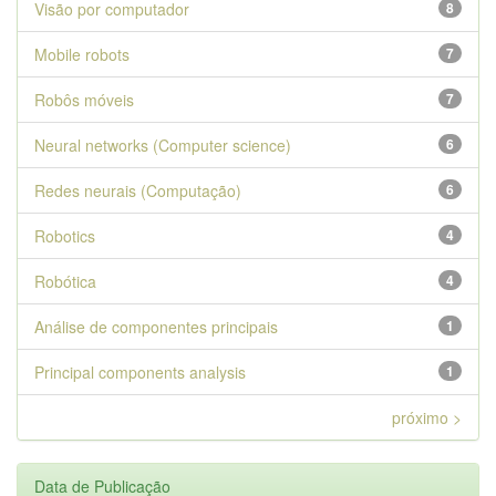
Visão por computador
8
Mobile robots
7
Robôs móveis
7
Neural networks (Computer science)
6
Redes neurais (Computação)
6
Robotics
4
Robótica
4
Análise de componentes principais
1
Principal components analysis
1
próximo >
Data de Publicação