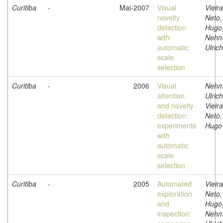
Curitiba
-
Mai-2007
Visual
Vieira
novelty
Neto,
detection
Hugo
with
Nehm
automatic
Ulrich
scale
selection
Curitiba
-
2006
Visual
Nehm
attention
Ulrich
and novelty
Vieira
detection:
Neto,
experiments
Hugo
with
automatic
scale
selection
Curitiba
-
2005
Automated
Vieira
exploration
Neto,
and
Hugo
inspection:
Nehm