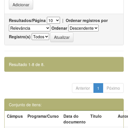
Resultados/Página
|
Ordenar registros por
Ordenar
Registro(s)
Resultado 1-8 de 8.
Anterior
1
Póximo
Conjunto de itens:
Câmpus
Programa/Curso
Data do
Título
Autor
documento