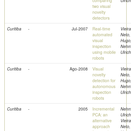
comparing
Ulrich
two visual
novelty
detectors
Curitiba
-
Jul-2007
Real-time
Vieira
automated
Neto,
visual
Hugo
inspection
Nehm
using mobile
Ulrich
robots
Curitiba
-
Ago-2008
Visual
Vieira
novelty
Neto,
detection for
Hugo
autonomous
Nehm
inspection
Ulrich
robots
Curitiba
-
2005
Incremental
Nehm
PCA: an
Ulrich
alternative
Vieira
approach
Neto,