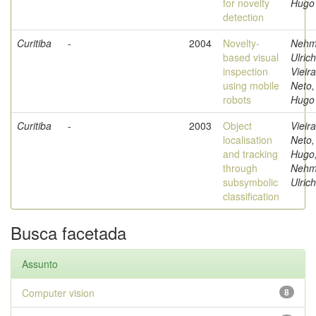
for novelty
Hugo
detection
Curitiba
-
2004
Novelty-
Nehm
based visual
Ulrich
inspection
Vieira
using mobile
Neto,
robots
Hugo
Curitiba
-
2003
Object
Vieira
localisation
Neto,
and tracking
Hugo
through
Nehm
subsymbolic
Ulrich
classification
Busca facetada
Assunto
Computer vision
8