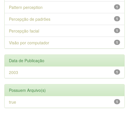
Pattern perception
1
Percepção de padrões
1
Percepção facial
1
Visão por computador
1
Data de Publicação
2003
1
Possuem Arquivo(s)
true
1