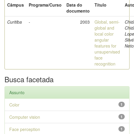
Câmpus
Programa/Curso
Data do
Título
Auto
documento
Curitiba
-
2003
Global, semi-
Chi
global and
Chi
local color
Lope
angular
Silvé
features for
Neto
unsupervised
face
recognition
Busca facetada
Assunto
Color
1
Computer vision
1
Face perception
1