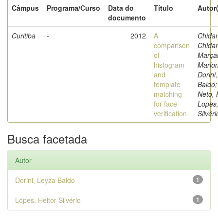
Câmpus
Programa/Curso
Data do
Título
Autor
documento
Curitiba
-
2012
A
Chida
comparison
Chida
of
Marçal
histogram
Marlon
and
Dorini
template
Baldo;
matching
Neto, 
for face
Lopes,
verification
Silvéri
Busca facetada
Autor
Dorini, Leyza Baldo
1
Lopes, Heitor Silvério
1