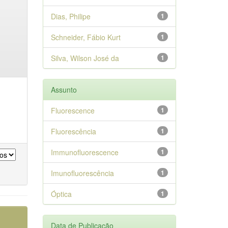
Dias, Philipe
1
Schneider, Fábio Kurt
1
Silva, Wilson José da
1
Assunto
Fluorescence
1
Fluorescência
1
Immunofluorescence
1
Imunofluorescência
1
Óptica
1
Data de Publicação