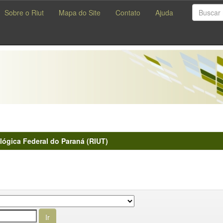
Sobre o Riut
Mapa do Site
Contato
Ajuda
lógica Federal do Paraná (RIUT)