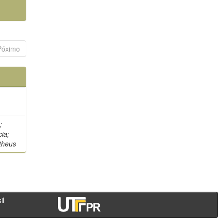
Póximo
;
cia;
theus
- PR - Brasil