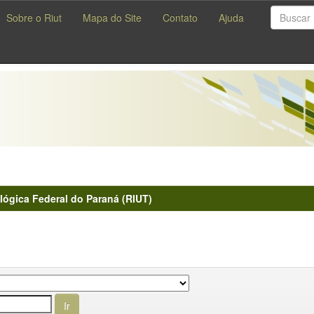
Sobre o Riut
Mapa do Site
Contato
Ajuda
lógica Federal do Paraná (RIUT)