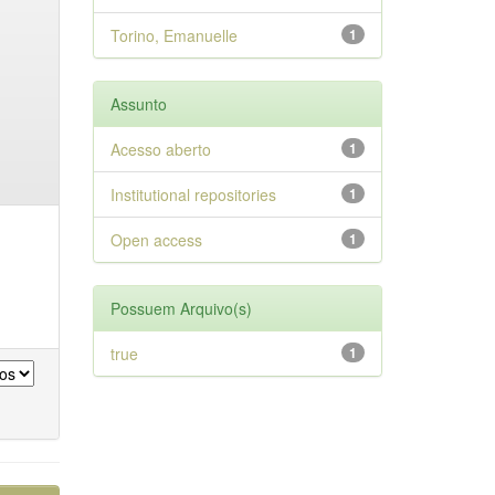
Torino, Emanuelle
1
Assunto
Acesso aberto
1
Institutional repositories
1
Open access
1
Possuem Arquivo(s)
true
1