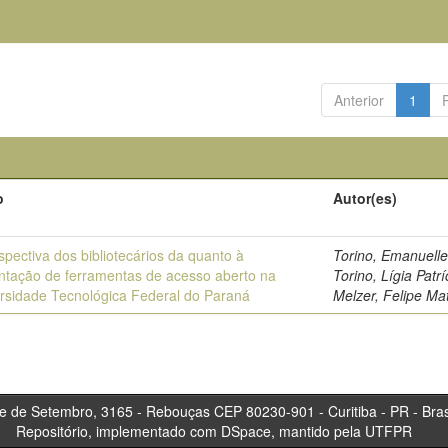
Anterior
1
o
Autor(es)
spectiva dos bibliotecários da quanto à
Torino, Emanuelle
ntação de ferramentas de acesso aberto na
Torino, Lígia Patrí
rsidade Tecnológica Federal do Paraná
Melzer, Felipe Ma
tembro, 3165 - Rebouças CEP 80230-901 - Curitiba 
Repositório, implementado com DSpace, mantido pela UTFPR