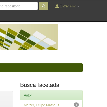
Entrar em:
Busca facetada
Autor
Melzer, Felipe Matheus
1