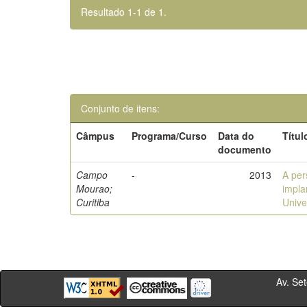
Resultado 1-1 de 1.
Conjunto de itens:
Câmpus
Programa/Curso
Data do
Títul
documento
Campo
-
2013
A per
Mourao;
impla
Curitiba
Unive
Av. Sete de Se