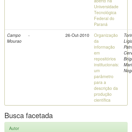
aberto na
Universidade
Tecnológica
Federal do
Paraná
Campo
-
26-Out-2010
Organização
Tori
Mourao
da
Lígi
informação
Patr
em
Cerv
repositórios
Bríg
institucionais:
Mar
um
Nog
parâmetro
para a
descrição da
produção
científica
Busca facetada
Autor