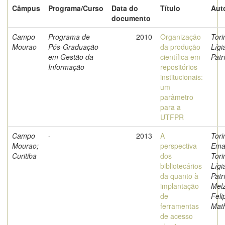
Câmpus
Programa/Curso
Data do
Título
Aut
documento
Campo
Programa de
2010
Organização
Tori
Mourao
Pós-Graduação
da produção
Lígi
em Gestão da
científica em
Patr
Informação
repositórios
institucionais:
um
parâmetro
para a
UTFPR
Campo
-
2013
A
Tori
Mourao;
perspectiva
Ema
Curitiba
dos
Tori
bibliotecários
Lígi
da quanto à
Patr
implantação
Melz
de
Feli
ferramentas
Mat
de acesso