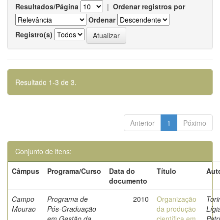
Resultados/Página
|
Ordenar registros por
Ordenar
Registro(s)
Resultado 1-3 de 3.
Anterior
1
Póximo
Conjunto de itens:
Câmpus
Programa/Curso
Data do
Título
Aut
documento
Campo
Programa de
2010
Organização
Tori
Mourao
Pós-Graduação
da produção
Lígi
em Gestão da
científica em
Patr