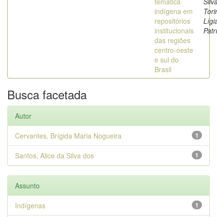
temática
Silv
indígena em
Tori
repositórios
Lígi
institucionais
Patr
das regiões
centro-oeste
e sul do
Brasil
Busca facetada
Autor
Cervantes, Brígida Maria Nogueira
1
Santos, Alice da Silva dos
1
Assunto
Indígenas
1