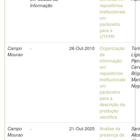
Informação
repositórios
institucionais:
um
parâmetro
para a
UTFPR
Campo
-
26-Out-2010
Organização
Tori
Mourao
da
Lígi
informação
Patr
em
Cerv
repositórios
Bríg
institucionais:
Mar
um
Nog
parâmetro
para a
descrição da
produção
científica
Campo
-
21-Out-2025
Análise da
Sant
Mourao
presença da
Alic