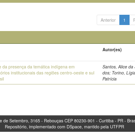
Anterior
1
Autor(es)
e da presença da temática indígena em
Santos, Alice da 
tórios institucionais das regiões centro-oeste e sul
dos; Torino, Lígi
sil
Patrícia
tembro, 3165 - Rebouças CEP 80230-901 - Curitiba 
Repositório, implementado com DSpace, mantido pela UTFPR