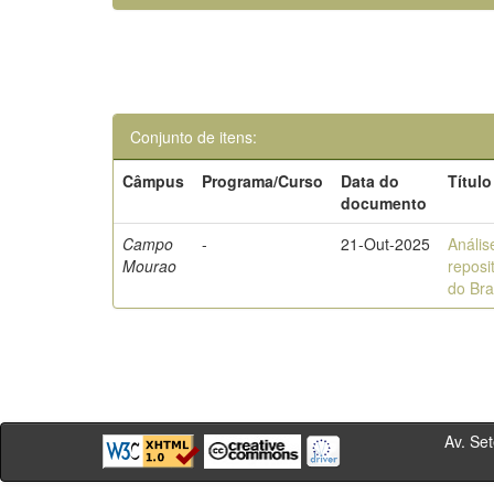
Conjunto de itens:
Câmpus
Programa/Curso
Data do
Título
documento
Campo
-
21-Out-2025
Anális
Mourao
reposi
do Bra
Av. Sete de Se