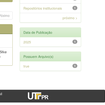
Repositórios institucionais
1
Póximo
próximo >
Data de Publicação
2025
1
Silva
a
Possuem Arquivo(s)
true
1
- PR - Brasil