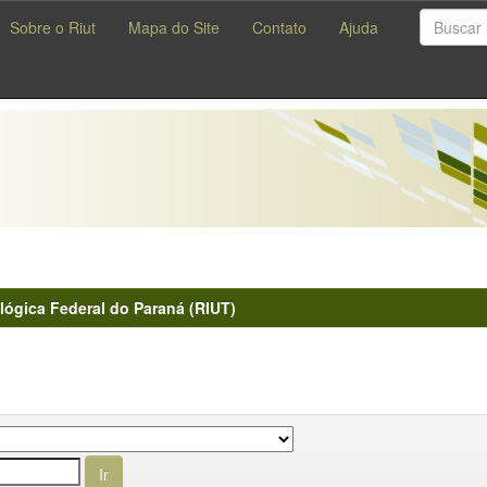
Sobre o Riut
Mapa do Site
Contato
Ajuda
lógica Federal do Paraná (RIUT)