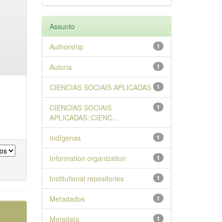
Assunto
Authorship
1
Autoria
1
CIENCIAS SOCIAIS APLICADAS
1
CIENCIAS SOCIAIS
1
APLICADAS::CIENC...
Indígenas
1
Information organization
1
Institutional repositories
1
Metadados
1
Metadata
1