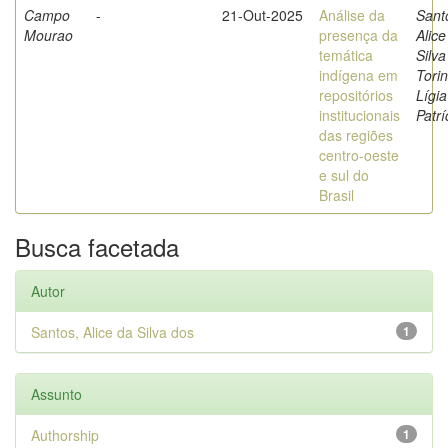
Campo
-
21-Out-2025
Análise da
Sant
Mourao
presença da
Alice
temática
Silva
indígena em
Torin
repositórios
Lígia
institucionais
Patrí
das regiões
centro-oeste
e sul do
Brasil
Busca facetada
Autor
Santos, Alice da Silva dos
1
Assunto
Authorship
1