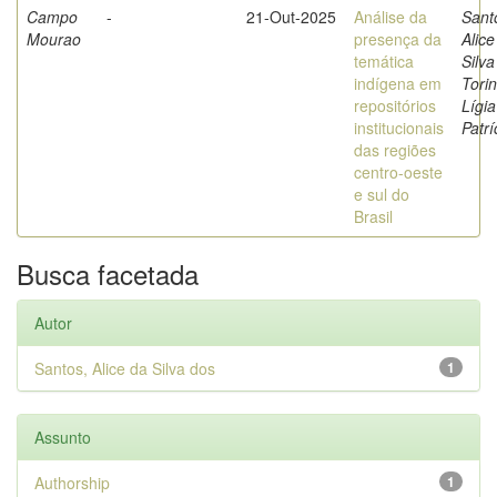
Campo
-
21-Out-2025
Análise da
Sant
Mourao
presença da
Alice
temática
Silva
indígena em
Torin
repositórios
Lígia
institucionais
Patrí
das regiões
centro-oeste
e sul do
Brasil
Busca facetada
Autor
Santos, Alice da Silva dos
1
Assunto
Authorship
1