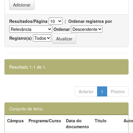
Resultados/Página
|
Ordenar registros por
Ordenar
Registro(s)
Resultado 1-1 de 1.
Anterior
1
Póximo
Conjunto de itens:
Câmpus
Programa/Curso
Data do
Título
Auto
documento