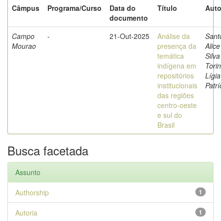
Câmpus
Programa/Curso
Data do
Título
Auto
documento
Campo
-
21-Out-2025
Análise da
Sant
Mourao
presença da
Alice
temática
Silva
indígena em
Torin
repositórios
Lígia
institucionais
Patrí
das regiões
centro-oeste
e sul do
Brasil
Busca facetada
Assunto
Authorship
1
Autoria
1