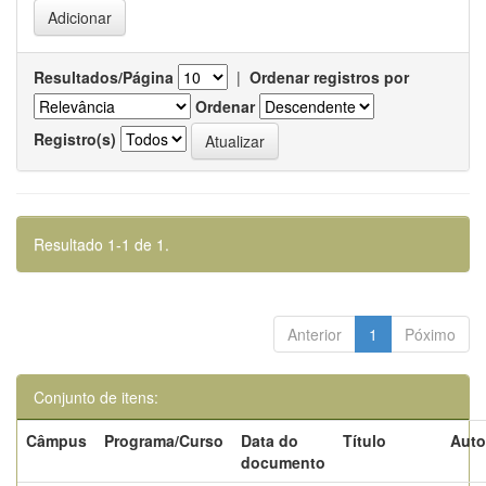
Resultados/Página
|
Ordenar registros por
Ordenar
Registro(s)
Resultado 1-1 de 1.
Anterior
1
Póximo
Conjunto de itens:
Câmpus
Programa/Curso
Data do
Título
Auto
documento