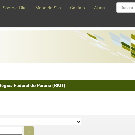
Sobre o Riut
Mapa do Site
Contato
Ajuda
lógica Federal do Paraná (RIUT)