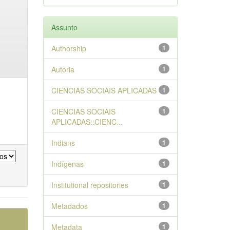
Assunto
Authorship
1
Autoria
1
CIENCIAS SOCIAIS APLICADAS
1
CIENCIAS SOCIAIS
1
APLICADAS::CIENC...
Indians
1
Indígenas
1
Institutional repositories
1
Metadados
1
Metadata
1