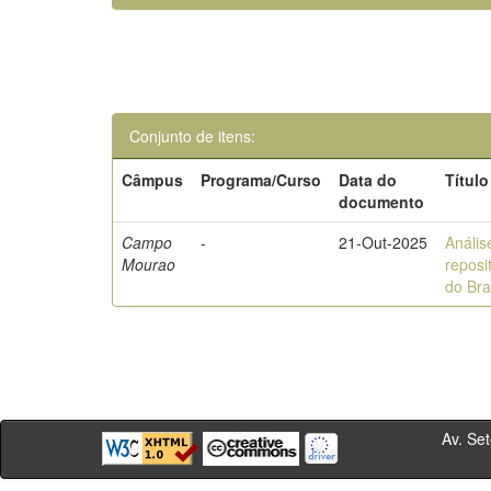
Conjunto de itens:
Câmpus
Programa/Curso
Data do
Título
documento
Campo
-
21-Out-2025
Anális
Mourao
reposi
do Bra
Av. Sete de Se