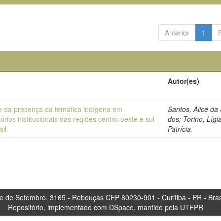
Anterior
1
Autor(es)
e da presença da temática indígena em
Santos, Alice da 
tórios institucionais das regiões centro-oeste e sul
dos; Torino, Lígi
sil
Patrícia
tembro, 3165 - Rebouças CEP 80230-901 - Curitiba 
Repositório, implementado com DSpace, mantido pela UTFPR