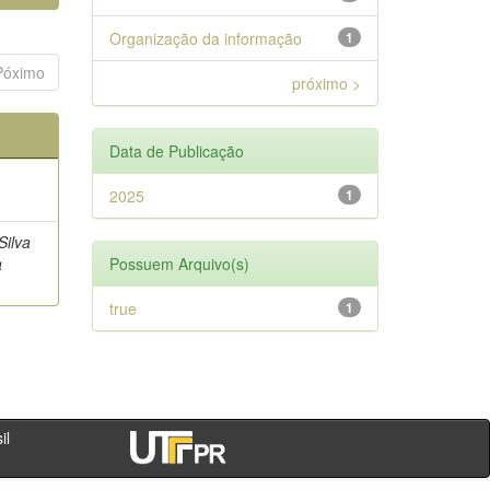
Organização da informação
1
Póximo
próximo >
Data de Publicação
2025
1
Silva
a
Possuem Arquivo(s)
true
1
- PR - Brasil