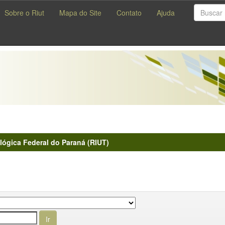
Sobre o Riut
Mapa do Site
Contato
Ajuda
lógica Federal do Paraná (RIUT)