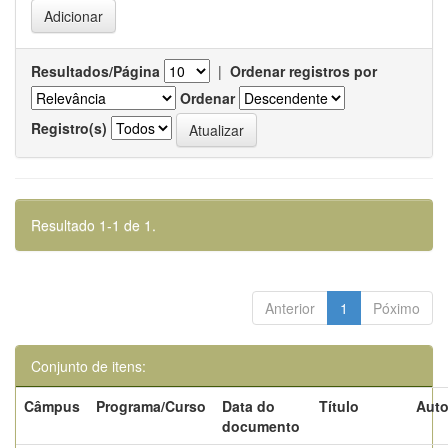
Resultados/Página
|
Ordenar registros por
Ordenar
Registro(s)
Resultado 1-1 de 1.
Anterior
1
Póximo
Conjunto de itens:
Câmpus
Programa/Curso
Data do
Título
Auto
documento