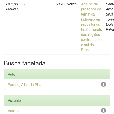
Campo
-
21-Out-2025
Análise da
Sant
Mourao
presença da
Alice
temática
Silva
indígena em
Torin
repositórios
Lígia
institucionais
Patrí
das regiões
centro-oeste
e sul do
Brasil
Busca facetada
Autor
Santos, Alice da Silva dos
1
Assunto
Autoria
1