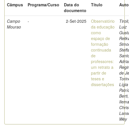
Câmpus
Programa/Curso
Data do
Título
Auto
documento
Campo
-
2-Set-2025
Observatório
Tiroli
Mourao
da educação
Luiz
como
Gust
espaço de
Retk
formação
Simo
continuada
Steff
de
Sant
professores:
Adri
um retrato a
Regi
partir de
de Je
teses e
Torin
dissertações
Lígia
Patríc
Berti,
Ilema
Chris
Lans
Wey