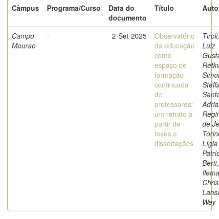
Câmpus
Programa/Curso
Data do
Título
Auto
documento
Campo
-
2-Set-2025
Observatório
Tiroli
Mourao
da educação
Luiz
como
Gust
espaço de
Retk
formação
Simo
continuada
Steff
de
Sant
professores:
Adri
um retrato a
Regi
partir de
de Je
teses e
Torin
dissertações
Lígia
Patríc
Berti,
Ilema
Chris
Lans
Wey