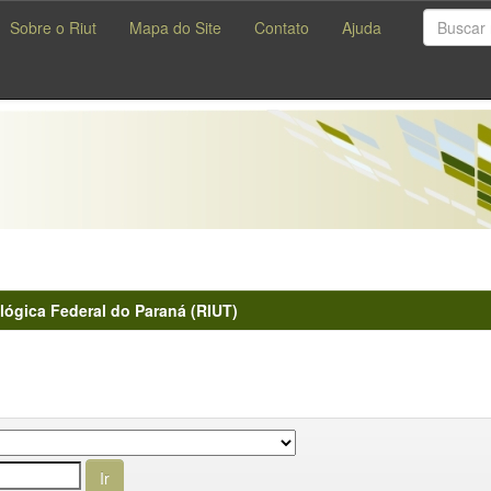
Sobre o Riut
Mapa do Site
Contato
Ajuda
lógica Federal do Paraná (RIUT)