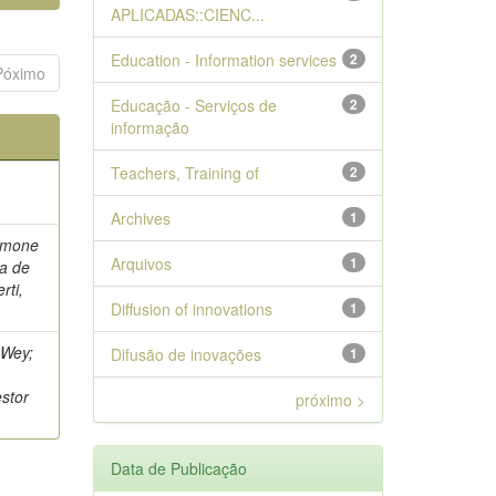
APLICADAS::CIENC...
Education - Information services
2
Póximo
Educação - Serviços de
2
informação
Teachers, Training of
2
Archives
1
Simone
Arquivos
1
na de
rti,
Diffusion of innovations
1
 Wey;
Difusão de inovações
1
stor
próximo >
Data de Publicação