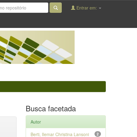
Entrar em:
Busca facetada
Autor
Berti, Ilemar Christina Lansoni
2