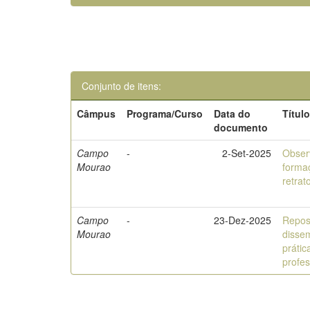
Conjunto de itens:
Câmpus
Programa/Curso
Data do
Títul
documento
Campo
-
2-Set-2025
Obser
Mourao
forma
retrat
Campo
-
23-Dez-2025
Reposi
Mourao
dissem
prátic
profe