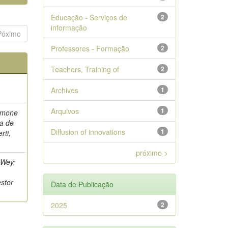
Educação - Serviços de
2
informação
Póximo
Professores - Formação
2
Teachers, Training of
2
Archives
1
Arquivos
1
Simone
na de
Diffusion of innovations
1
rti,
próximo >
 Wey;
stor
Data de Publicação
2025
2