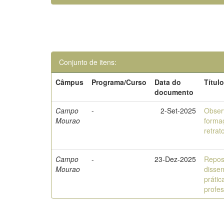
Conjunto de itens:
Câmpus
Programa/Curso
Data do
Títul
documento
Campo
-
2-Set-2025
Obser
Mourao
forma
retrat
Campo
-
23-Dez-2025
Reposi
Mourao
dissem
prátic
profe