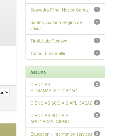
Saavedra Filho, Nestor Cortez
1
Santos, Adriana Regina de
1
Jesus
Tiroli, Luiz Gustavo
1
Torino, Emanuelle
1
Assunto
CIENCIAS
2
HUMANAS::EDUCACAO
CIENCIAS SOCIAIS APLICADAS
2
CIENCIAS SOCIAIS
2
APLICADAS::CIENC...
Education - Information services
2