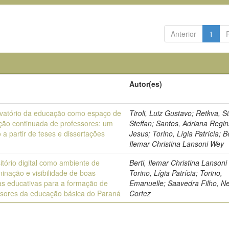
Anterior
1
o
Autor(es)
vatório da educação como espaço de
Tiroli, Luiz Gustavo; Retkva, 
ção continuada de professores: um
Steffan; Santos, Adriana Regi
o a partir de teses e dissertações
Jesus; Torino, Lígia Patrícia; Be
Ilemar Christina Lansoni Wey
tório digital como ambiente de
Berti, Ilemar Christina Lansoni
inação e visibilidade de boas
Torino, Lígia Patrícia; Torino,
as educativas para a formação de
Emanuelle; Saavedra Filho, Ne
ssores da educação básica do Paraná
Cortez