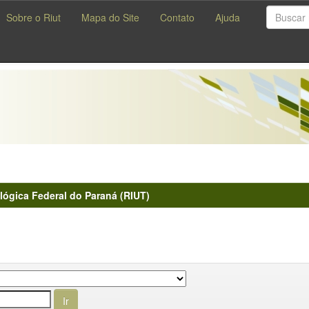
Sobre o Riut
Mapa do Site
Contato
Ajuda
lógica Federal do Paraná (RIUT)