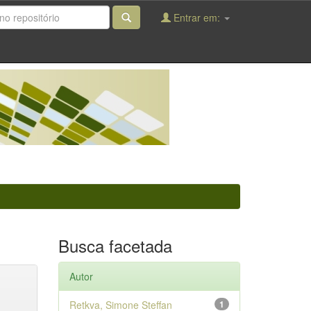
Entrar em:
Busca facetada
Autor
Retkva, Simone Steffan
1