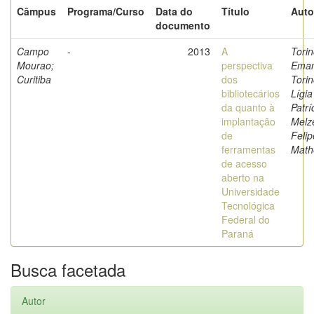
Câmpus
Programa/Curso
Data do
Título
Auto
documento
Campo
-
2013
A
Torin
Mourao;
perspectiva
Eman
Curitiba
dos
Torin
bibliotecários
Lígia
da quanto à
Patrí
implantação
Melze
de
Felip
ferramentas
Math
de acesso
aberto na
Universidade
Tecnológica
Federal do
Paraná
Busca facetada
Autor