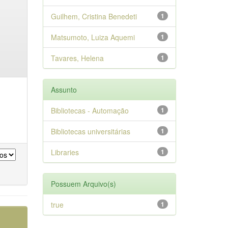
Guilhem, Cristina Benedeti
1
Matsumoto, Luiza Aquemi
1
Tavares, Helena
1
Assunto
Bibliotecas - Automação
1
Bibliotecas universitárias
1
Libraries
1
Possuem Arquivo(s)
true
1