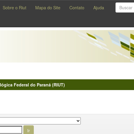
Sobre o Riut
Mapa do Site
Contato
Ajuda
lógica Federal do Paraná (RIUT)