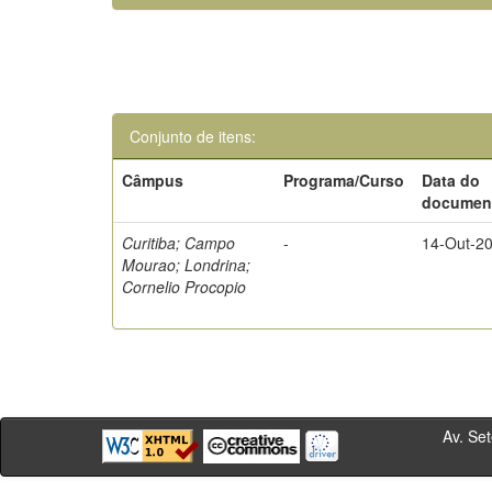
Conjunto de itens:
Câmpus
Programa/Curso
Data do
documen
Curitiba; Campo
-
14-Out-2
Mourao; Londrina;
Cornelio Procopio
Av. Sete de Se