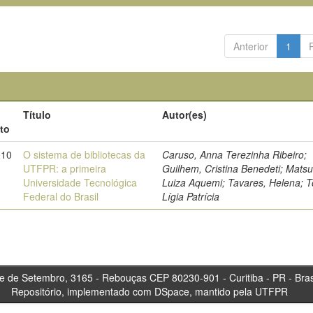
Anterior
1
Título
Autor(es)
to
010
O sistema de bibliotecas da
Caruso, Anna Terezinha Ribeiro;
UTFPR: a primeira
Guilhem, Cristina Benedeti; Mats
Universidade Tecnológica
Luiza Aquemi; Tavares, Helena; T
Federal do Brasil
Lígia Patrícia
tembro, 3165 - Rebouças CEP 80230-901 - Curitiba 
Repositório, implementado com DSpace, mantido pela UTFPR