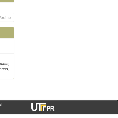
Póximo
umoto,
orino,
- PR - Brasil