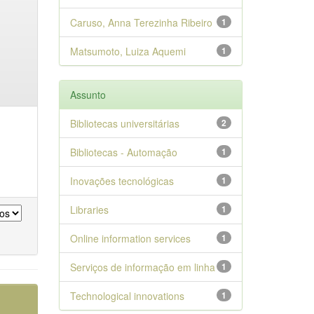
Caruso, Anna Terezinha Ribeiro
1
Matsumoto, Luiza Aquemi
1
Assunto
Bibliotecas universitárias
2
Bibliotecas - Automação
1
Inovações tecnológicas
1
Libraries
1
Online information services
1
Serviços de informação em linha
1
Technological innovations
1