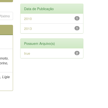
Data de Publicação
Póximo
2010
1
2013
1
Possuem Arquivo(s)
true
2
umoto,
orino,
, Lígia