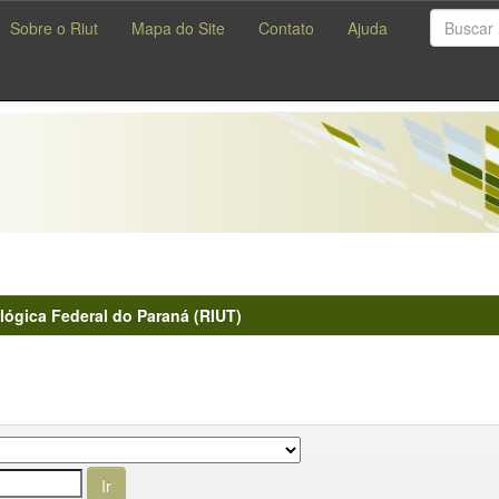
Sobre o Riut
Mapa do Site
Contato
Ajuda
lógica Federal do Paraná (RIUT)