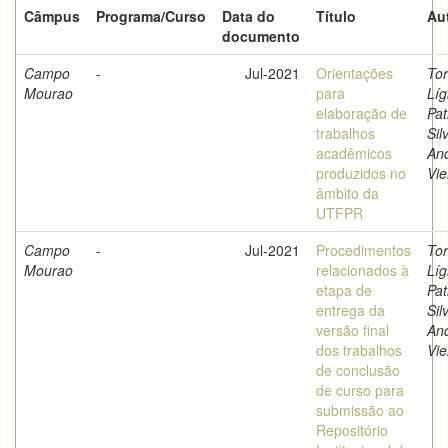
Câmpus
Programa/Curso
Data do
Título
Au
documento
Campo
-
Jul-2021
Orientações
Tor
Mourao
para
Líg
elaboração de
Pat
trabalhos
Sil
acadêmicos
And
produzidos no
Vie
âmbito da
UTFPR
Campo
-
Jul-2021
Procedimentos
Tor
Mourao
relacionados à
Líg
etapa de
Pat
entrega da
Sil
versão final
And
dos trabalhos
Vie
de conclusão
de curso para
submissão ao
Repositório