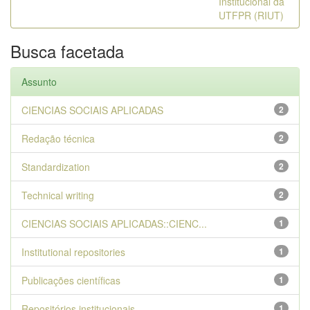
Institucional da
UTFPR (RIUT)
Busca facetada
Assunto
CIENCIAS SOCIAIS APLICADAS
2
Redação técnica
2
Standardization
2
Technical writing
2
CIENCIAS SOCIAIS APLICADAS::CIENC...
1
Institutional repositories
1
Publicações científicas
1
Repositórios institucionais
1