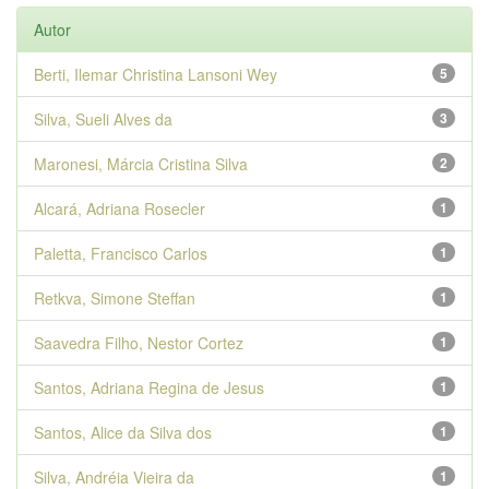
Autor
Berti, Ilemar Christina Lansoni Wey
5
Silva, Sueli Alves da
3
Maronesi, Márcia Cristina Silva
2
Alcará, Adriana Rosecler
1
Paletta, Francisco Carlos
1
Retkva, Simone Steffan
1
Saavedra Filho, Nestor Cortez
1
Santos, Adriana Regina de Jesus
1
Santos, Alice da Silva dos
1
Silva, Andréia Vieira da
1