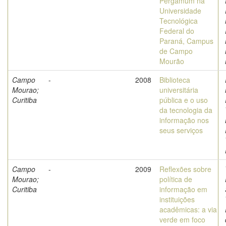
Pergamum na
Universidade
Tecnológica
Federal do
Paraná, Campus
de Campo
Mourão
Campo
-
2008
Biblioteca
Mourao;
universitária
Curitiba
pública e o uso
da tecnologia da
informação nos
seus serviços
Campo
-
2009
Reflexões sobre
Mourao;
política de
Curitiba
informação em
instituições
acadêmicas: a via
verde em foco