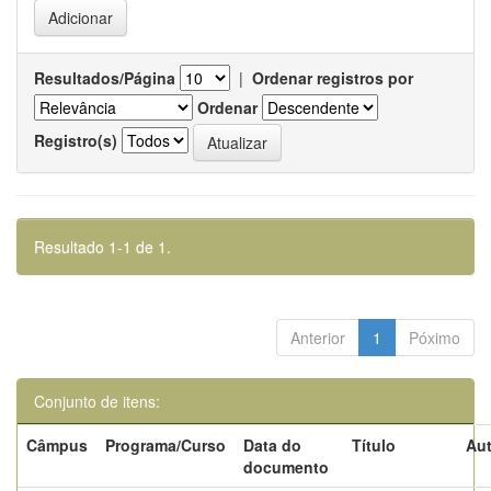
Resultados/Página
|
Ordenar registros por
Ordenar
Registro(s)
Resultado 1-1 de 1.
Anterior
1
Póximo
Conjunto de itens:
Câmpus
Programa/Curso
Data do
Título
Aut
documento