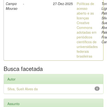
Campo
-
27-Dez-2025
Políticas de
Tor
Mourao
acesso
Líg
aberto e as
Patr
licenças
Silv
Creative
Sue
Commons
Alv
adotadas em
Pal
periódicos
Fra
científicos de
Car
universidades
federais
brasileiras
Busca facetada
Autor
Silva, Sueli Alves da
1
Assunto