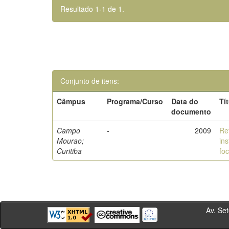
Resultado 1-1 de 1.
Conjunto de itens:
Câmpus
Programa/Curso
Data do
Tí
documento
Campo
-
2009
Re
Mourao;
in
Curitiba
fo
Av. Sete de Se