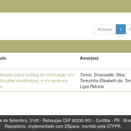
Anterior
1
tulo
Autor(es)
flexões sobre política de informação em
Torino, Emanuelle; Silva,
stituições acadêmicas: a via verde em
Terezinha Elisabeth da; Tor
co
Lígia Patrícia
tembro, 3165 - Rebouças CEP 80230-901 - Curitiba 
Repositório, implementado com DSpace, mantido pela UTFPR