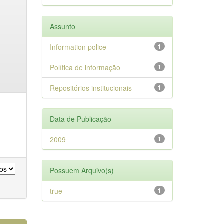
Assunto
Information police
1
Política de informação
1
Repositórios institucionais
1
Data de Publicação
2009
1
Possuem Arquivo(s)
true
1