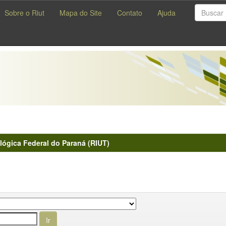
Sobre o Riut
Mapa do Site
Contato
Ajuda
lógica Federal do Paraná (RIUT)