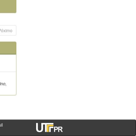
Póximo
ino,
- PR - Brasil