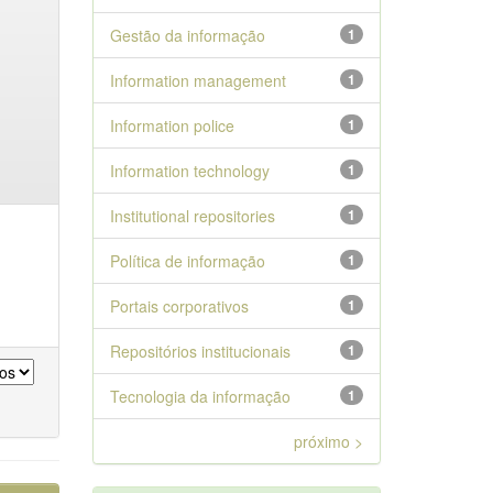
Gestão da informação
1
Information management
1
Information police
1
Information technology
1
Institutional repositories
1
Política de informação
1
Portais corporativos
1
Repositórios institucionais
1
Tecnologia da informação
1
próximo >