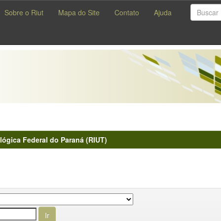
Sobre o Riut
Mapa do Site
Contato
Ajuda
lógica Federal do Paraná (RIUT)