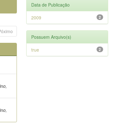
Data de Publicação
2009
2
Póximo
Possuem Arquivo(s)
true
2
ino,
ino,