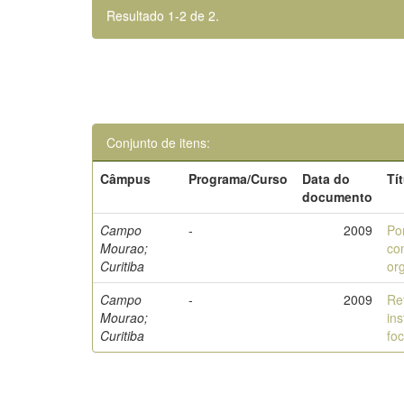
Resultado 1-2 de 2.
Conjunto de itens:
Câmpus
Programa/Curso
Data do
Tí
documento
Campo
-
2009
Po
Mourao;
co
Curitiba
or
Campo
-
2009
Re
Mourao;
in
Curitiba
fo