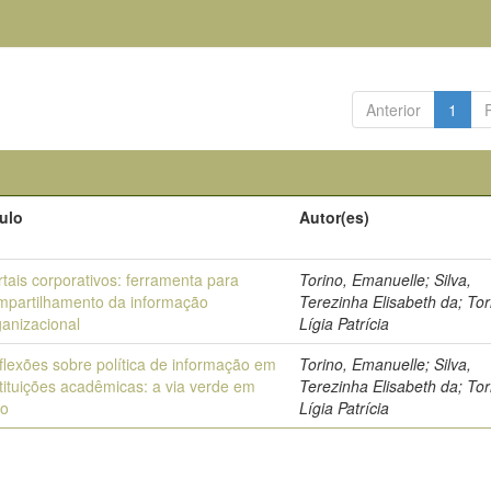
Anterior
1
tulo
Autor(es)
rtais corporativos: ferramenta para
Torino, Emanuelle; Silva,
mpartilhamento da informação
Terezinha Elisabeth da; Tor
ganizacional
Lígia Patrícia
flexões sobre política de informação em
Torino, Emanuelle; Silva,
stituições acadêmicas: a via verde em
Terezinha Elisabeth da; Tor
co
Lígia Patrícia