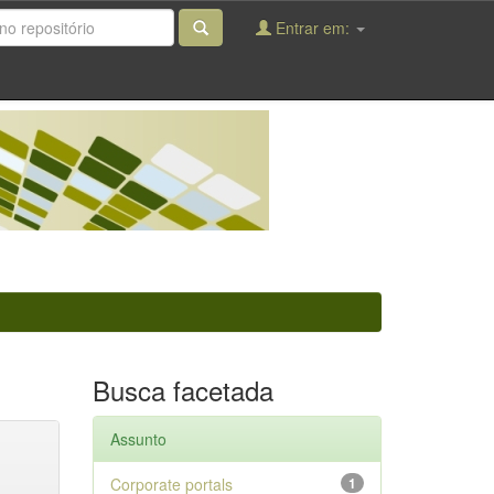
Entrar em:
Busca facetada
Assunto
Corporate portals
1