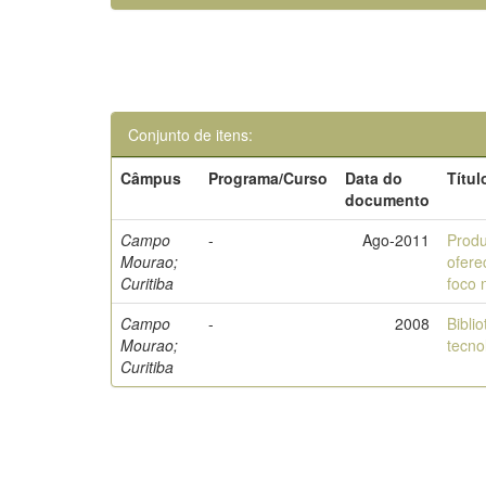
Conjunto de itens:
Câmpus
Programa/Curso
Data do
Títul
documento
Campo
-
Ago-2011
Produ
Mourao;
ofere
Curitiba
foco 
Campo
-
2008
Bibli
Mourao;
tecno
Curitiba