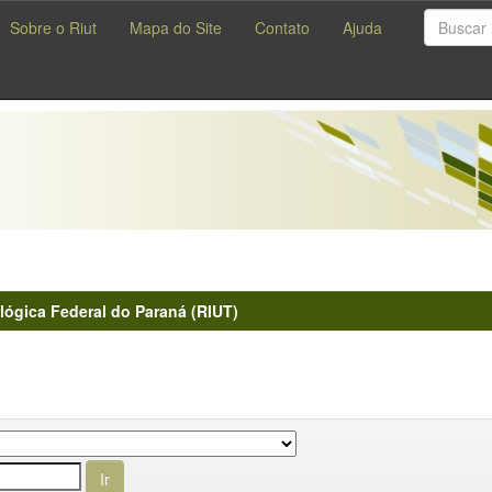
Sobre o Riut
Mapa do Site
Contato
Ajuda
lógica Federal do Paraná (RIUT)