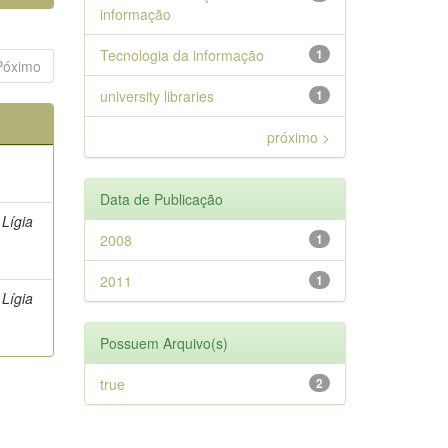
informação
Tecnologia da informação
1
Póximo
university libraries
1
próximo >
Data de Publicação
 Lígia
2008
1
2011
1
 Lígia
Possuem Arquivo(s)
true
2