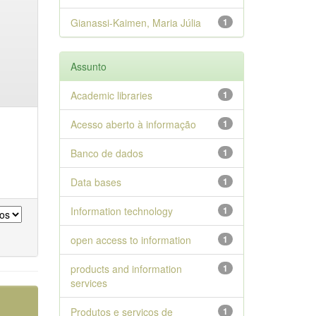
Gianassi-Kaimen, Maria Júlia
1
Assunto
Academic libraries
1
Acesso aberto à informação
1
Banco de dados
1
Data bases
1
Information technology
1
open access to information
1
products and information
1
services
Produtos e serviços de
1