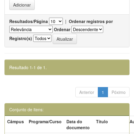
Resultados/Página
|
Ordenar registros por
Ordenar
Registro(s)
Resultado 1-1 de 1.
Anterior
1
Póximo
Conjunto de itens:
Câmpus
Programa/Curso
Data do
Título
Au
documento