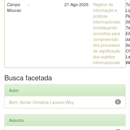
Campo
-
27-Ago-2025
Regime de
To
Mourao
informação e
Lí
práticas
Pa
informacionais:
Si
entrelaçando
Te
conceitos para
El
compreensão
da
dos processos
Il
de significação
Ch
dos sujeitos
La
informacionais
W
Busca facetada
Autor
Berti, Ilemar Christina Lansoni Wey
1
Assunto