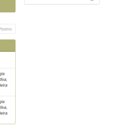
Póximo
)
gia
ilva,
ieira
gia
ilva,
ieira