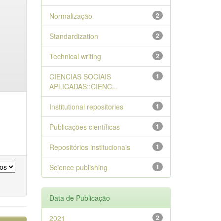
Normalização
2
Standardization
2
Technical writing
2
CIENCIAS SOCIAIS
1
APLICADAS::CIENC...
Institutional repositories
1
Publicações científicas
1
Repositórios institucionais
1
Science publishing
1
Data de Publicação
2021
2