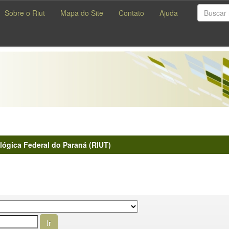
Sobre o Riut
Mapa do Site
Contato
Ajuda
lógica Federal do Paraná (RIUT)