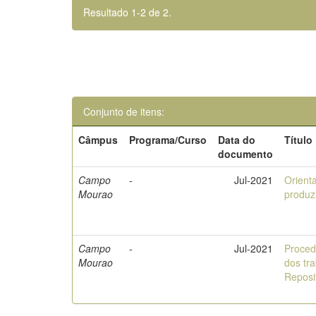
Resultado 1-2 de 2.
Conjunto de itens:
Câmpus
Programa/Curso
Data do
Título
documento
Campo
-
Jul-2021
Orient
Mourao
produz
Campo
-
Jul-2021
Proced
Mourao
dos tr
Reposi