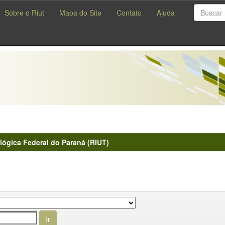
Sobre o Riut
Mapa do Site
Contato
Ajuda
lógica Federal do Paraná (RIUT)