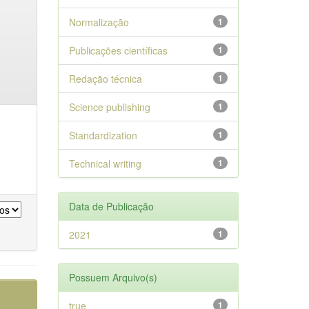
Normalização
1
Publicações científicas
1
Redação técnica
1
Science publishing
1
Standardization
1
Technical writing
1
Data de Publicação
2021
1
Possuem Arquivo(s)
true
1