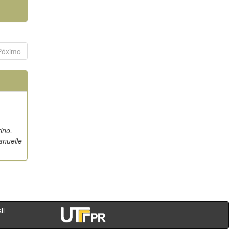
Póximo
ino,
anuelle
- PR - Brasil