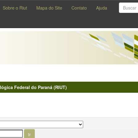
Sobre o Riut
Mapa do Site
Contato
Ajuda
lógica Federal do Paraná (RIUT)