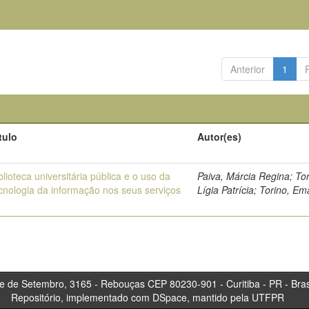
Anterior
1
tulo
Autor(es)
blioteca universitária pública e o uso da
Paiva, Márcia Regina; Tor
cnologia da informação nos seus serviços
Lígia Patrícia; Torino, Em
tembro, 3165 - Rebouças CEP 80230-901 - Curitiba 
Repositório, implementado com DSpace, mantido pela UTFPR