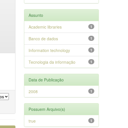
Assunto
Academic libraries
1
Banco de dados
1
Information technology
1
Tecnologia da informação
1
Data de Publicação
2008
1
Possuem Arquivo(s)
true
1