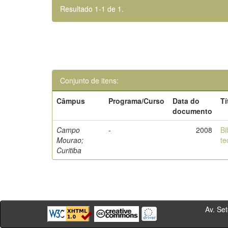
Resultado 1-1 de 1.
Conjunto de itens:
Câmpus
Programa/Curso
Data do
Tí
documento
Campo
-
2008
Bi
Mourao;
te
Curitiba
Av. Sete de Se