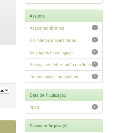
Assunto
Academic libraries
1
Bibliotecas universitárias
1
Inovações tecnológicas
1
Serviços de informação em linha
1
Technological innovations
1
Data de Publicação
2013
1
Possuem Arquivo(s)