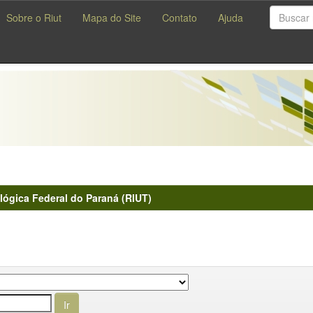
Sobre o Riut
Mapa do Site
Contato
Ajuda
lógica Federal do Paraná (RIUT)