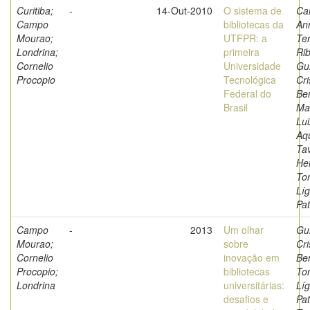
Curitiba;
-
14-Out-2010
O sistema de
Ca
Campo
bibliotecas da
An
Mourao;
UTFPR: a
Te
Londrina;
primeira
Rib
Cornelio
Universidade
Gu
Procopio
Tecnológica
Cri
Federal do
Ben
Brasil
Ma
Lu
Aq
Ta
He
Tor
Líg
Pat
Campo
-
2013
Um olhar
Gu
Mourao;
sobre
Cri
Cornelio
inovação em
Ben
Procopio;
bibliotecas
Tor
Londrina
universitárias:
Líg
desafios e
Pat