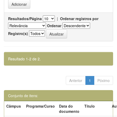
Resultados/Página
|
Ordenar registros por
Ordenar
Registro(s)
Resultado 1-2 de 2.
Anterior
1
Póximo
Conjunto de itens:
Câmpus
Programa/Curso
Data do
Título
Au
documento