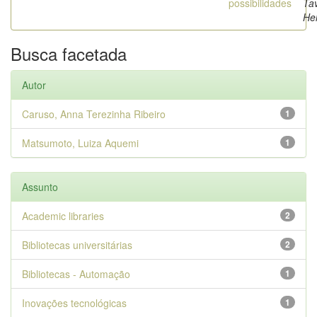
possibilidades
Ta
He
Busca facetada
Autor
Caruso, Anna Terezinha Ribeiro
1
Matsumoto, Luiza Aquemi
1
Assunto
Academic libraries
2
Bibliotecas universitárias
2
Bibliotecas - Automação
1
Inovações tecnológicas
1