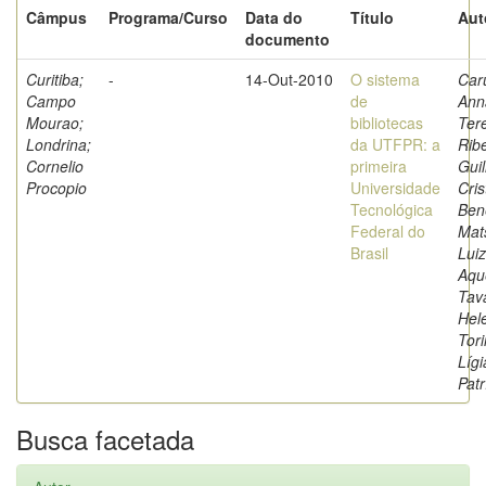
Câmpus
Programa/Curso
Data do
Título
Aut
documento
Curitiba;
-
14-Out-2010
O sistema
Car
Campo
de
Ann
Mourao;
bibliotecas
Ter
Londrina;
da UTFPR: a
Ribe
Cornelio
primeira
Gui
Procopio
Universidade
Cris
Tecnológica
Ben
Federal do
Mat
Brasil
Lui
Aqu
Tav
Hel
Tori
Lígi
Patr
Busca facetada