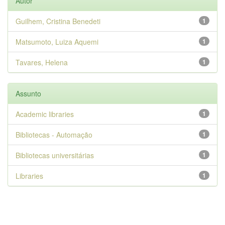
Autor
Guilhem, Cristina Benedeti
1
Matsumoto, Luiza Aquemi
1
Tavares, Helena
1
Assunto
Academic libraries
1
Bibliotecas - Automação
1
Bibliotecas universitárias
1
Libraries
1